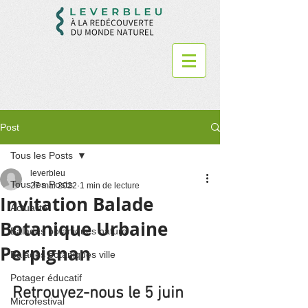
Post
Tous les Posts
leverbleu
Tous les Posts
27 mai 2022
1 min de lecture
Invitation Balade
Actualité
Botanique Urbaine
Balades botaniques nature
Perpignan
Balades botaniques ville
Potager éducatif
Retrouvez-nous le 5 juin 
Microfestival