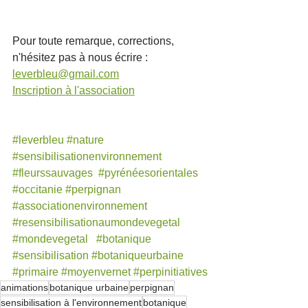
Pour toute remarque, corrections, 
n'hésitez pas à nous écrire : 
leverbleu@gmail.com
Inscription à l'association
#leverbleu
#nature
#sensibilisationenvironnement
#fleurssauvages
#pyrénéesorientales
#occitanie
#perpignan
#associationenvironnement
#resensibilisationaumondevegetal
#mondevegetal
#botanique
#sensibilisation
#botaniqueurbaine
#primaire
#moyenvernet
#perpinitiatives
animations
botanique urbaine
perpignan
sensibilisation à l'environnement
botanique