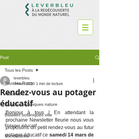
Post
Tous les Posts
leverbleu
Tous les Posts
9 mars 2020
1 min de lecture
Rendez-vous au potager
Actualité
éducatif
Balades botaniques nature
Bonjour à tous ! En attendant la 
Balades botaniques ville
prochaine Newsletter fleurie nous vous 
Potager éducatif
proposons un petit rendez-vous au futur 
potager éducatif ce 
samedi 14 mars de 
Microfestival