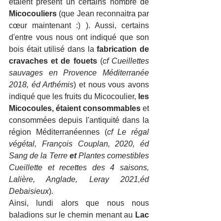
étaient présent un certains nombre de 
Micocouliers
 (que Jean reconnaitra par 
cœur maintenant :) ). Aussi, certains 
d'entre vous nous ont indiqué que son 
bois était utilisé dans la 
fabrication de 
cravaches et de fouets
 (
cf Cueillettes 
sauvages en Provence Méditerranée 
2018, éd Arthémis
) et nous vous avons 
indiqué que les fruits du Micocoulier, 
les 
Micocoules, étaient consommables
 et 
consommées depuis l'antiquité dans la 
région Méditerranéennes (
cf Le régal 
végétal, François Couplan, 2020, éd 
Sang de la Terre
 et
 Plantes comestibles 
Cueillette et recettes des 4 saisons, 
Lalière, Anglade, Leray 2021,éd 
Debaisieux
).
Ainsi, lundi alors que nous nous 
baladions sur le chemin menant au 
Lac 