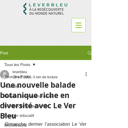
Post
Tous les Posts
leverbleu
Tous les Posts
13 oct. 2021
3 min de lecture
Une nouvelle balade
Actualité
botanique riche en
Balades botaniques nature
diversité avec Le Ver
Balades botaniques ville
Bleu
Potager éducatif
Dimanche dernier l'association Le Ver 
Microfestival