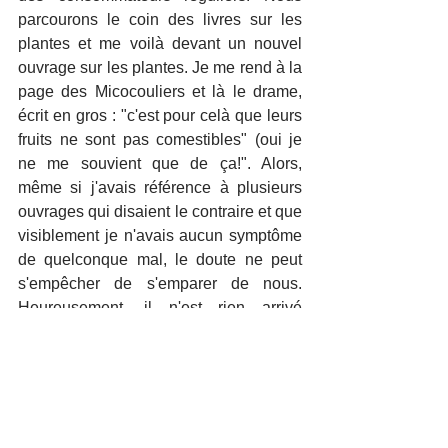
parcourons le coin des livres sur les 
plantes et me voilà devant un nouvel 
ouvrage sur les plantes. Je me rend à la 
page des Micocouliers et là le drame, 
écrit en gros : "c'est pour celà que leurs 
fruits ne sont pas comestibles" (oui je 
ne me souvient que de ça!". Alors, 
même si j'avais référence à plusieurs 
ouvrages qui disaient le contraire et que 
visiblement je n'avais aucun symptôme 
de quelconque mal, le doute ne peut 
s'empêcher de s'emparer de nous. 
Heureusement, il n'est rien arrivé 
ensuite, mise à part qu'une fois rentrée 
j'ai réouvert l'ensemble de nos livres sur 
les Micocouliers ! 
Cette petite histoire pour vous 
rappeler qu'il est bien nécessaire de 