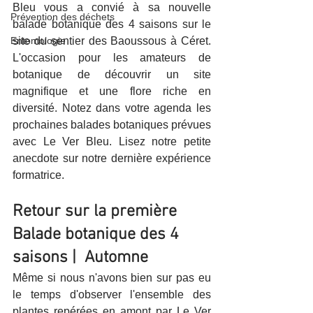
Bleu vous a convié à sa nouvelle 
Prévention des déchets
balade botanique des 4 saisons sur le 
Entomologie
site du sentier des Baoussous à Céret. 
L'occasion pour les amateurs de 
botanique de découvrir un site 
magnifique et une flore riche en 
diversité. Notez dans votre agenda les 
prochaines balades botaniques prévues 
avec Le Ver Bleu. Lisez notre petite 
anecdote sur notre dernière expérience 
formatrice.
Retour sur la première 
Balade botanique des 4 
saisons |  Automne
Même si nous n'avons bien sur pas eu 
le temps d'observer l'ensemble des 
plantes repérées en amont par Le Ver 