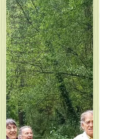
Actualité
Balades
botaniques
nature
Balades
botaniques ville
Potager éducatif
Microfestival
Prévention des
déchets
Entomologie