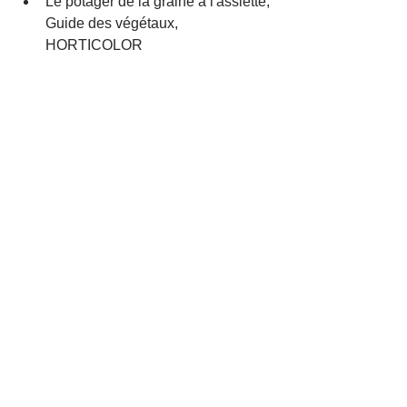
Le potager de la graine à l'assiette, 
Guide des végétaux, 
HORTICOLOR
Alors, oubliez vos gélules toutes faites, 
vos compléments vitaminés et mangez 
un bouquet de persil !
A bientôt   
🌱
🌳
🌷
🌰
  | 
LE VER BLEU
Si vous avez une remarque sur les 
fleurs présentées ou que vous 
souhaitez vous inscrire pour la balade 
ou encore noter ou demander quelque 
chose sur les végétaux du potager 
n'hésitez pas à nous écrire : 
leverbleu@gmail.com