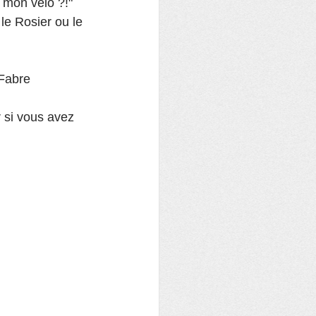
 mon vélo ?!" 
 le Rosier ou le 
 Fabre
 si vous avez 