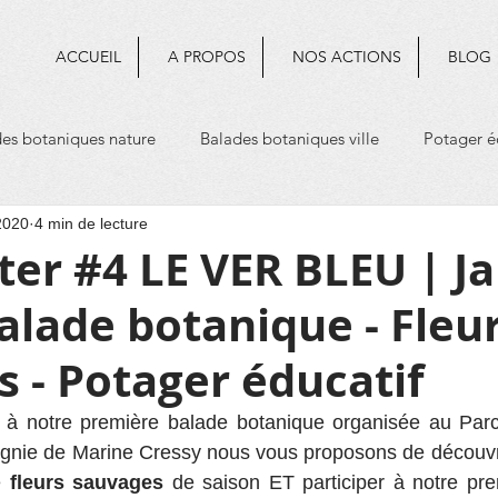
ACCUEIL
A PROPOS
NOS ACTIONS
BLOG
es botaniques nature
Balades botaniques ville
Potager é
2020
4 min de lecture
mologie
er #4 LE VER BLEU | J
alade botanique - Fleu
 - Potager éducatif
air à notre première balade botanique organisée au Par
nie de Marine Cressy nous vous proposons de découvrir
e 
fleurs sauvages
 de saison ET participer à notre pr