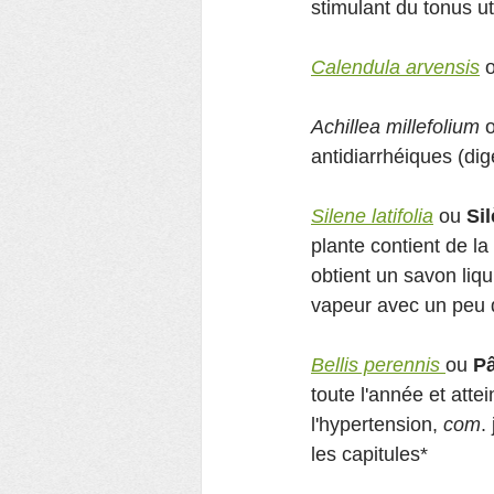
stimulant du tonus ut
Calendula arvensis
 
Achillea millefolium
 
antidiarrhéiques (dig
Silene latifolia
 ou 
Si
plante contient de la 
obtient un savon liqu
vapeur avec un peu d'
Bellis perennis
ou 
Pâ
toute l'année et att
l'hypertension, 
com
.
les capitules*