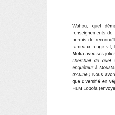
Wahou, quel déma
renseignements de 
permis de reconnaî
rameaux rouge vif, l
Melia
 avec ses jolie
cherchait de quel a
enquêteur à Moustach
d'Aulne.)
 Nous avons
que diversifié en vé
HLM Lopofa (envoyez 