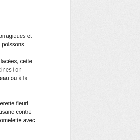
orragiques et 
, poissons
lacées, cette 
cines l'on 
'eau ou à la 
rette fleuri 
 tisane contre 
s/omelette avec 