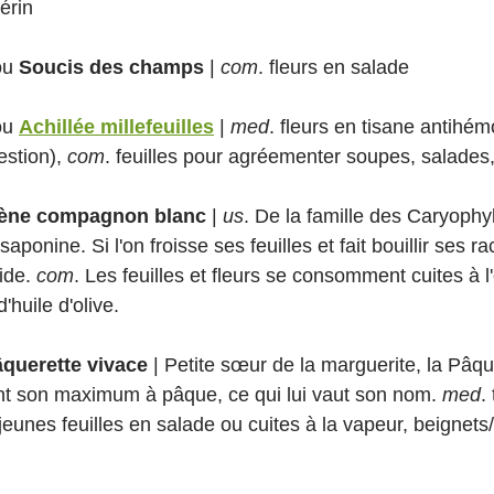
érin
ou 
Soucis des champs
 | 
com
. fleurs en salade
ou 
Achillée millefeuilles
 | 
med
. fleurs en tisane antihém
estion), 
com
. feuilles pour agréementer soupes, salades
lène compagnon blanc
 | 
us
. De la famille des Caryophyl
saponine. Si l'on froisse ses feuilles et fait bouillir ses ra
ide. 
com
. Les feuilles et fleurs se consomment cuites à l
huile d'olive.
querette vivace
 | Petite sœur de la marguerite, la Pâque
eint son maximum à pâque, ce qui lui vaut son nom. 
med
.
 jeunes feuilles en salade ou cuites à la vapeur, beignet