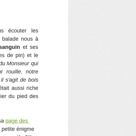
 écouter les 
 balade nous à 
 sanguin
 et ses 
 avec ses chatons et ses strobiles (mini-pommes de pin) et le 
du Monsieur qui 
rouille, notre 
 s'agit de bois 
ait aussi riche 
ier du pied des 
sa 
page des 
 petite énigme 