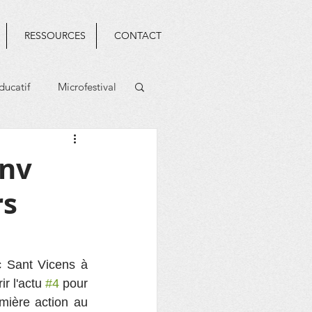
RESSOURCES
CONTACT
ducatif
Microfestival
anv
rs
c Sant Vicens à 
 l'actu 
#4
 pour 
emière action au