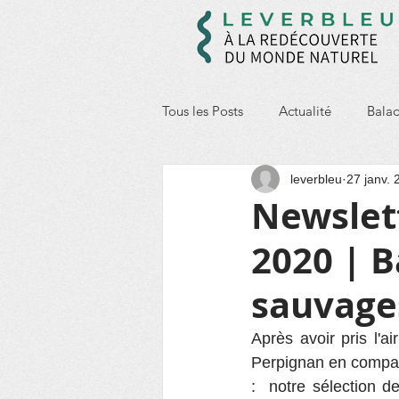
Tous les Posts
Actualité
Balad
leverbleu
27 janv. 
Prévention des déchets
Ento
Newslett
2020 | B
sauvages
Après avoir pris l'
Perpignan en compag
:  notre sélection d