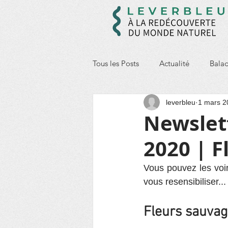
Tous les Posts
Actualité
Balad
leverbleu
1 mars 2
Prévention des déchets
Ento
Newslet
2020 | F
Vous pouvez les voir
vous resensibiliser...
Fleurs sauvag