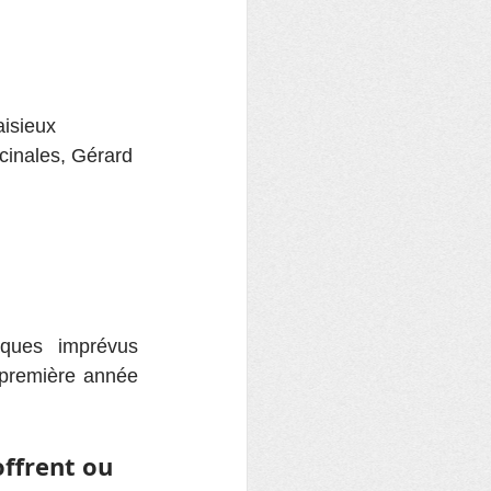
aisieux
icinales, Gérard 
ques imprévus 
 première année 
offrent ou 