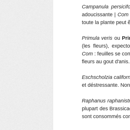
Campanula persicifo
adoucissante | 
Com
toute la plante peu
Primula veris
 ou
 Pri
Com
 : feuilles se c
fleurs au gout d'anis.
Eschscholzia califor
et déstressante. No
Raphanus raphanist
plupart des Brassica
sont consommés comm