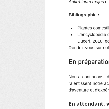
Antirrhinum majus
 o
Bibliographie :
Plantes comestib
L'encyclopédie de
Ducerf, 2018, e
Rendez-vous sur not
En préparatio
Nous continuons de
ralentissent notre a
d'aventure et d'expé
En attendant, v