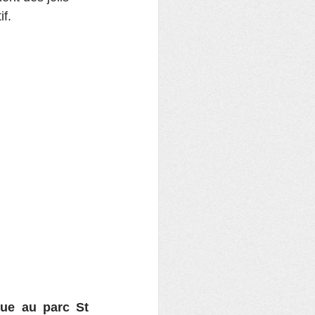
f.
ue au parc St 