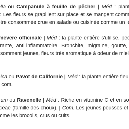
lia
 ou 
Campanule à feuille de pêcher | 
Méd
 : plan
 : Les fleurs se grapillent sur place et se mangent com
t être consommée crue en salade ou cuisinée comme un 
mevere officinale | 
Méd
 : la plante entière s'utilise, pe
onsomment jeunes, fleurs très aromatique à odeur de miel
 
nica
 ou
 Pavot de Californie | 
Méd 
: la plante entière fleu
n com.
rum 
ou
 Ravenelle |
Méd
 : Riche en vitamine C et en so
ceae (famille des choux). | 
Com.
 Les jeunes pousses et 
e les brocolis, crus ou cuits. 