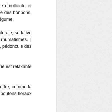
te émolliente et 
me des bonbons, 
légume. 
ctorale, sédative 
(les fleurs), expectorante, anti-inflammatoire. Bronchite, migraine, goutte, rhumatismes. | 
, pédoncule des 
rie est relaxante 
uffre, comme la 
boutons floraux 